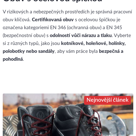
V rizikových a nebezpečných prostředích je správná pracovní
obuv klíčová.
Certifikovaná obuv
s ocelovou špičkou je
označena kategoriemi EN 346 (ochranná obuv) a EN 345 ​​
(bezpečnostní obuv) s
odolností vůči nárazu a tlaku
.
Vyberte
si z různých typů, jako jsou
kotníkové, holeňové, holínky,
polobotky nebo sandály
, aby vám práce byla
bezpečná a
pohodlná
.
Nejnovější článek