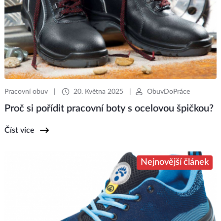
Pracovní obuv
|
20. Května 2025
|
ObuvDoPráce
Proč si pořídit pracovní boty s ocelovou špičkou?
Číst více
Nejnovější článek