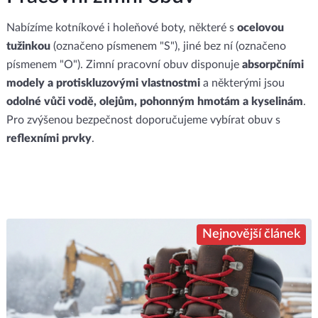
Nabízíme kotníkové i holeňové boty, některé s
ocelovou
tužinkou
(označeno písmenem "S"), jiné bez ní (označeno
písmenem "O").
Zimní pracovní obuv disponuje
absorpčními
modely a protiskluzovými vlastnostmi
a některými jsou
odolné vůči vodě, olejům, pohonným hmotám a kyselinám
.
Pro zvýšenou bezpečnost doporučujeme vybírat obuv s
reflexními prvky
.
Nejnovější článek